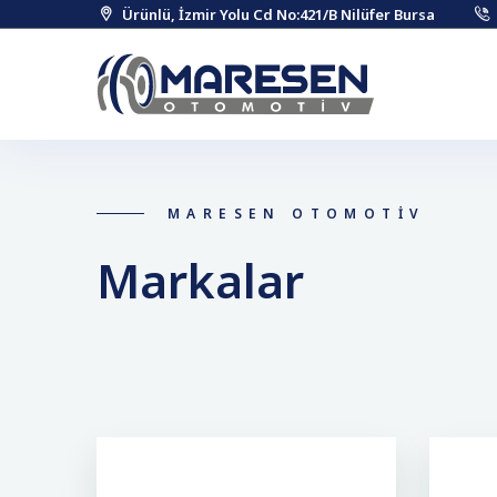
Ürünlü, İzmir Yolu Cd No:421/B Nilüfer Bursa
MARESEN OTOMOTİV
Markalar